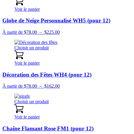
$270.00
Voir le panier
Globe de Neige Personnalisé WH5 (pour 12)
Plage
À partir de
$
78.00
–
$
225.00
de
prix :
Choisir un produit
$78.00
à
$225.00
Voir le panier
Décoration des Fêtes WH4 (pour 12)
Plage
À partir de
$
78.00
–
$
162.00
de
prix :
Choisir un produit
$78.00
à
$162.00
Voir le panier
Chaîne Flamant Rose FM1 (pour 12)