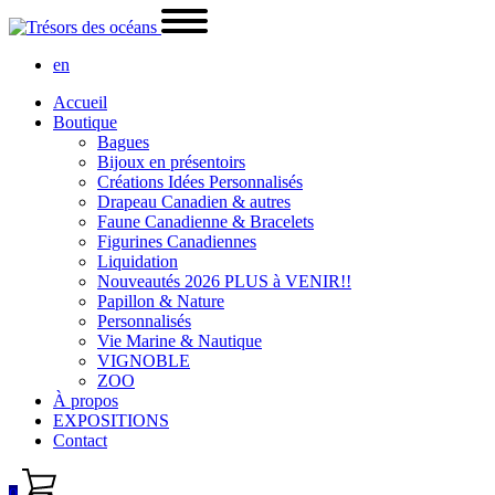
en
Accueil
Boutique
Bagues
Bijoux en présentoirs
Créations Idées Personnalisés
Drapeau Canadien & autres
Faune Canadienne & Bracelets
Figurines Canadiennes
Liquidation
Nouveautés 2026 PLUS à VENIR!!
Papillon & Nature
Personnalisés
Vie Marine & Nautique
VIGNOBLE
ZOO
À propos
EXPOSITIONS
Contact
0