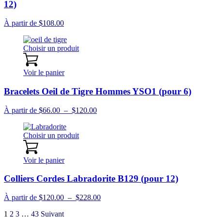
12)
À partir de
$
108.00
Choisir un produit
Voir le panier
Bracelets Oeil de Tigre Hommes YSO1 (pour 6)
Plage
À partir de
$
66.00
–
$
120.00
de
prix :
Choisir un produit
$66.00
à
$120.00
Voir le panier
Colliers Cordes Labradorite B129 (pour 12)
Plage
À partir de
$
120.00
–
$
228.00
de
Pagination
1
2
3
…
43
Suivant
prix :