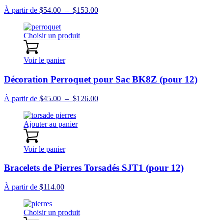
Plage
À partir de
$
54.00
–
$
153.00
de
prix :
Choisir un produit
$54.00
à
$153.00
Voir le panier
Décoration Perroquet pour Sac BK8Z (pour 12)
Plage
À partir de
$
45.00
–
$
126.00
de
prix :
Ajouter au panier
$45.00
à
$126.00
Voir le panier
Bracelets de Pierres Torsadés SJT1 (pour 12)
À partir de
$
114.00
Choisir un produit