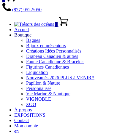
(877) 952-5050
0
Accueil
Boutique
Bagues
Bijoux en présentoirs
Créations Idées Personnalisés
Drapeau Canadien & autres
Faune Canadienne & Bracelets
Figurines Canadiennes
Liquidation
Nouveautés 2026 PLUS à VENIR!!
Papillon & Nature
Personnalisés
Vie Marine & Nautique
VIGNOBLE
ZOO
À propos
EXPOSITIONS
Contact
Mon compte
en