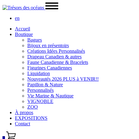
en
Accueil
Boutique
Bagues
Bijoux en présentoirs
Créations Idées Personnalisés
Drapeau Canadien & autres
Faune Canadienne & Bracelets
Figurines Canadiennes
Liquidation
Nouveautés 2026 PLUS à VENIR!!
Papillon & Nature
Personnalisés
Vie Marine & Nautique
VIGNOBLE
ZOO
À propos
EXPOSITIONS
Contact
0