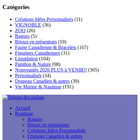
:
à
Catégories
$120.00
Créations Idées Personnalisés
(11)
VIGNOBLE
(36)
ZOO
(26)
Bagues
(5)
Bijoux en présentoirs
(19)
Faune Canadienne & Bracelets
(167)
Figurines Canadiennes
(31)
Liquidation
(104)
Papillon & Nature
(98)
Nouveautés 2026 PLUS à VENIR!!
(305)
Personnalisés
(34)
Drapeau Canadien & autres
(39)
Vie Marine & Nautique
(191)
Accueil
Boutique
Bagues
Bijoux en présentoirs
Créations Idées Personnalisés
Drapeau Canadien & autres