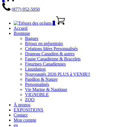
(877) 952-5050
0
Accueil
Boutique
Bagues
Bijoux en présentoirs
Créations Idées Personnalisés
Drapeau Canadien & autres
Faune Canadienne & Bracelets
Figurines Canadiennes
Liquidation
Nouveautés 2026 PLUS à VENIR!!
Papillon & Nature
Personnalisés
Vie Marine & Nautique
VIGNOBLE
ZOO
À propos
EXPOSITIONS
Contact
Mon compte
en