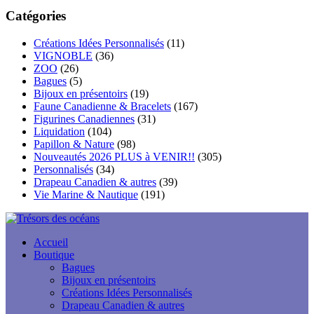
:
à
Catégories
$153.00
Créations Idées Personnalisés
(11)
VIGNOBLE
(36)
ZOO
(26)
Bagues
(5)
Bijoux en présentoirs
(19)
Faune Canadienne & Bracelets
(167)
Figurines Canadiennes
(31)
Liquidation
(104)
Papillon & Nature
(98)
Nouveautés 2026 PLUS à VENIR!!
(305)
Personnalisés
(34)
Drapeau Canadien & autres
(39)
Vie Marine & Nautique
(191)
Accueil
Boutique
Bagues
Bijoux en présentoirs
Créations Idées Personnalisés
Drapeau Canadien & autres