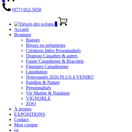
(877) 952-5050
0
Accueil
Boutique
Bagues
Bijoux en présentoirs
Créations Idées Personnalisés
Drapeau Canadien & autres
Faune Canadienne & Bracelets
Figurines Canadiennes
Liquidation
Nouveautés 2026 PLUS à VENIR!!
Papillon & Nature
Personnalisés
Vie Marine & Nautique
VIGNOBLE
ZOO
À propos
EXPOSITIONS
Contact
Mon compte
en