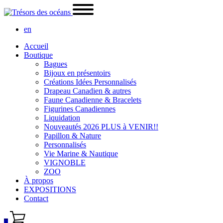
en
Accueil
Boutique
Bagues
Bijoux en présentoirs
Créations Idées Personnalisés
Drapeau Canadien & autres
Faune Canadienne & Bracelets
Figurines Canadiennes
Liquidation
Nouveautés 2026 PLUS à VENIR!!
Papillon & Nature
Personnalisés
Vie Marine & Nautique
VIGNOBLE
ZOO
À propos
EXPOSITIONS
Contact
0