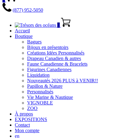
(877) 952-5050
0
Accueil
Boutique
Bagues
Bijoux en présentoirs
Créations Idées Personnalisés
Drapeau Canadien & autres
Faune Canadienne & Bracelets
Figurines Canadiennes
Liquidation
Nouveautés 2026 PLUS à VENIR!!
Papillon & Nature
Personnalisés
Vie Marine & Nautique
VIGNOBLE
ZOO
À propos
EXPOSITIONS
Contact
Mon compte
en