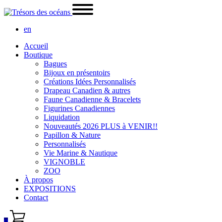
en
Accueil
Boutique
Bagues
Bijoux en présentoirs
Créations Idées Personnalisés
Drapeau Canadien & autres
Faune Canadienne & Bracelets
Figurines Canadiennes
Liquidation
Nouveautés 2026 PLUS à VENIR!!
Papillon & Nature
Personnalisés
Vie Marine & Nautique
VIGNOBLE
ZOO
À propos
EXPOSITIONS
Contact
0