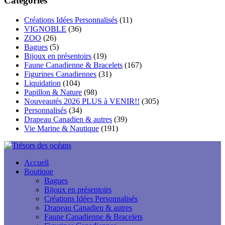
Catégories
$144.00
Créations Idées Personnalisés
(11)
VIGNOBLE
(36)
ZOO
(26)
Bagues
(5)
Bijoux en présentoirs
(19)
Faune Canadienne & Bracelets
(167)
Figurines Canadiennes
(31)
Liquidation
(104)
Papillon & Nature
(98)
Nouveautés 2026 PLUS à VENIR!!
(305)
Personnalisés
(34)
Drapeau Canadien & autres
(39)
Vie Marine & Nautique
(191)
Accueil
Boutique
Bagues
Bijoux en présentoirs
Créations Idées Personnalisés
Drapeau Canadien & autres
Faune Canadienne & Bracelets