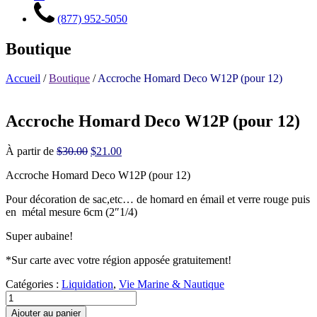
(877) 952-5050
Boutique
Accueil
/
Boutique
/
Accroche Homard Deco W12P (pour 12)
Accroche Homard Deco W12P (pour 12)
Le
Le
À partir de
$
30.00
$
21.00
prix
prix
Accroche Homard Deco W12P (pour 12)
initial
actuel
était :
est :
Pour décoration de sac,etc… de homard en émail et verre rouge puis
$30.00.
$21.00.
en métal mesure 6cm (2″1/4)
Super aubaine!
*Sur carte avec votre région apposée gratuitement!
Catégories :
Liquidation
,
Vie Marine & Nautique
Ajouter au panier