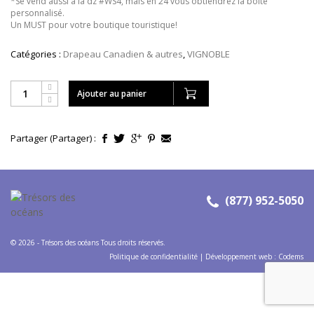
*Se vend aussi à la dz #WS4, mais en 24 vous obtiendrez la boîte
personnalisé.
Un MUST pour votre boutique touristique!
Catégories :
Drapeau Canadien & autres
,
VIGNOBLE
Ajouter au panier
Partager (Partager) :
(877) 952-5050
© 2026 - Trésors des océans Tous droits réservés.
Politique de confidentialité
|
Développement web
:
Codems