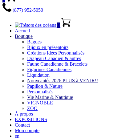
(877) 952-5050
0
Accueil
Boutique
Bagues
Bijoux en présentoirs
Créations Idées Personnalisés
Drapeau Canadien & autres
Faune Canadienne & Bracelets
Figurines Canadiennes
Liquidation
Nouveautés 2026 PLUS à VENIR!!
Papillon & Nature
Personnalisés
Vie Marine & Nautique
VIGNOBLE
ZOO
À propos
EXPOSITIONS
Contact
Mon compte
en