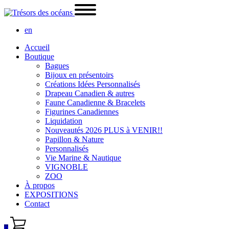
en
Accueil
Boutique
Bagues
Bijoux en présentoirs
Créations Idées Personnalisés
Drapeau Canadien & autres
Faune Canadienne & Bracelets
Figurines Canadiennes
Liquidation
Nouveautés 2026 PLUS à VENIR!!
Papillon & Nature
Personnalisés
Vie Marine & Nautique
VIGNOBLE
ZOO
À propos
EXPOSITIONS
Contact
0