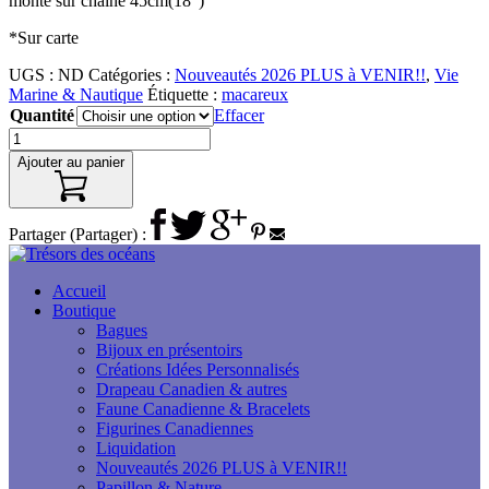
monté sur chaîne 45cm(18″)
*Sur carte
UGS :
ND
Catégories :
Nouveautés 2026 PLUS à VENIR!!
,
Vie
Marine & Nautique
Étiquette :
macareux
Quantité
Effacer
Ajouter au panier
Partager (Partager) :
Accueil
Boutique
Bagues
Bijoux en présentoirs
Créations Idées Personnalisés
Drapeau Canadien & autres
Faune Canadienne & Bracelets
Figurines Canadiennes
Liquidation
Nouveautés 2026 PLUS à VENIR!!
Papillon & Nature