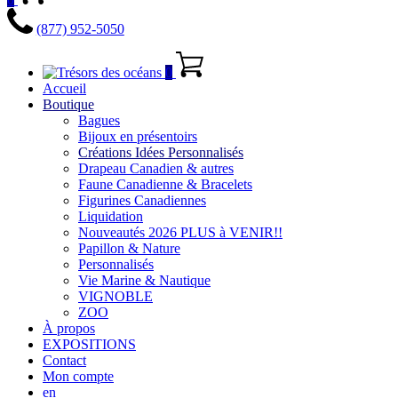
(877) 952-5050
0
Accueil
Boutique
Bagues
Bijoux en présentoirs
Créations Idées Personnalisés
Drapeau Canadien & autres
Faune Canadienne & Bracelets
Figurines Canadiennes
Liquidation
Nouveautés 2026 PLUS à VENIR!!
Papillon & Nature
Personnalisés
Vie Marine & Nautique
VIGNOBLE
ZOO
À propos
EXPOSITIONS
Contact
Mon compte
en