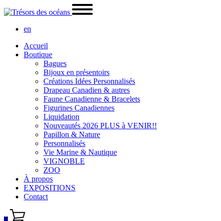
en
Accueil
Boutique
Bagues
Bijoux en présentoirs
Créations Idées Personnalisés
Drapeau Canadien & autres
Faune Canadienne & Bracelets
Figurines Canadiennes
Liquidation
Nouveautés 2026 PLUS à VENIR!!
Papillon & Nature
Personnalisés
Vie Marine & Nautique
VIGNOBLE
ZOO
À propos
EXPOSITIONS
Contact
0