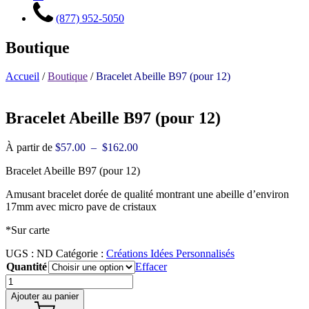
(877) 952-5050
Boutique
Accueil
/
Boutique
/
Bracelet Abeille B97 (pour 12)
Bracelet Abeille B97 (pour 12)
Plage
À partir de
$
57.00
–
$
162.00
de
Bracelet Abeille B97 (pour 12)
prix :
$57.00
Amusant bracelet dorée de qualité montrant une abeille d’environ
à
17mm avec micro pave de cristaux
$162.00
*Sur carte
UGS :
ND
Catégorie :
Créations Idées Personnalisés
Quantité
Effacer
Ajouter au panier