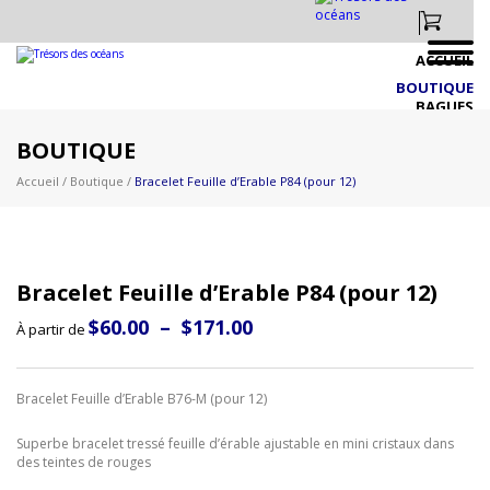
ACCUEIL
BOUTIQUE
BAGUES
BIJOUX EN PRÉSENTOIRS
BOUTIQUE
CRÉATIONS IDÉES PERSONNALISÉS
Accueil
/
Boutique
/
Bracelet Feuille d’Erable P84 (pour 12)
DRAPEAU CANADIEN & AUTRES
FAUNE CANADIENNE & BRACELETS
FIGURINES CANADIENNES
LIQUIDATION
Bracelet Feuille d’Erable P84 (pour 12)
NOUVEAUTÉS 2026 PLUS À VENIR!!
Plage
$
60.00
–
$
171.00
PAPILLON & NATURE
À partir de
de
PERSONNALISÉS
prix :
$60.00
VIE MARINE & NAUTIQUE
à
Bracelet Feuille d’Erable B76-M (pour 12)
VIGNOBLE
$171.00
ZOO
Superbe bracelet tressé feuille d’érable ajustable en mini cristaux dans
À PROPOS
des teintes de rouges
EXPOSITIONS