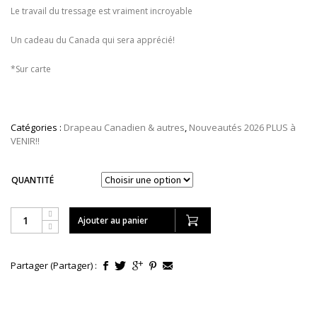
Le travail du tressage est vraiment incroyable
CONTACT
MON COMPTE
Un cadeau du Canada qui sera apprécié!
EN
*Sur carte
(877) 952-5050
Catégories :
Drapeau Canadien & autres
,
Nouveautés 2026 PLUS à
VENIR!!
QUANTITÉ
Ajouter au panier
Partager (Partager) :