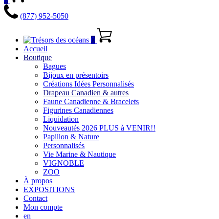
(877) 952-5050
0
Accueil
Boutique
Bagues
Bijoux en présentoirs
Créations Idées Personnalisés
Drapeau Canadien & autres
Faune Canadienne & Bracelets
Figurines Canadiennes
Liquidation
Nouveautés 2026 PLUS à VENIR!!
Papillon & Nature
Personnalisés
Vie Marine & Nautique
VIGNOBLE
ZOO
À propos
EXPOSITIONS
Contact
Mon compte
en