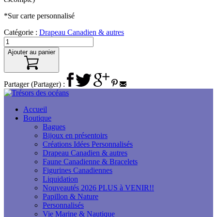
*Sur carte personnalisé
Catégorie :
Drapeau Canadien & autres
Ajouter au panier
Partager (Partager) :
Accueil
Boutique
Bagues
Bijoux en présentoirs
Créations Idées Personnalisés
Drapeau Canadien & autres
Faune Canadienne & Bracelets
Figurines Canadiennes
Liquidation
Nouveautés 2026 PLUS à VENIR!!
Papillon & Nature
Personnalisés
Vie Marine & Nautique