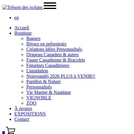
en
Accueil
Boutique
Bagues
Bijoux en présentoirs
Créations Idées Personnalisés
Drapeau Canadien & autres
Faune Canadienne & Bracelets
Figurines Canadiennes
Liquidation
Nouveautés 2026 PLUS à VENIR!!
Papillon & Nature
Personnalisés
Vie Marine & Nautique
VIGNOBLE
ZOO
À propos
EXPOSITIONS
Contact
0