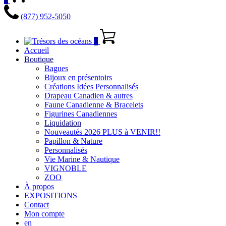
(877) 952-5050
0
Accueil
Boutique
Bagues
Bijoux en présentoirs
Créations Idées Personnalisés
Drapeau Canadien & autres
Faune Canadienne & Bracelets
Figurines Canadiennes
Liquidation
Nouveautés 2026 PLUS à VENIR!!
Papillon & Nature
Personnalisés
Vie Marine & Nautique
VIGNOBLE
ZOO
À propos
EXPOSITIONS
Contact
Mon compte
en