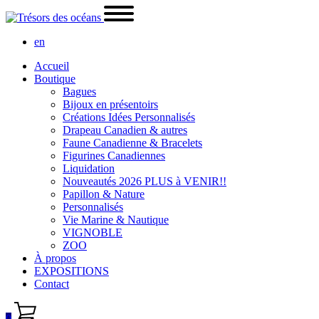
en
Accueil
Boutique
Bagues
Bijoux en présentoirs
Créations Idées Personnalisés
Drapeau Canadien & autres
Faune Canadienne & Bracelets
Figurines Canadiennes
Liquidation
Nouveautés 2026 PLUS à VENIR!!
Papillon & Nature
Personnalisés
Vie Marine & Nautique
VIGNOBLE
ZOO
À propos
EXPOSITIONS
Contact
0