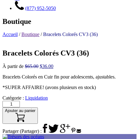
(877) 952-5050
Boutique
Accueil
/
Boutique
/
Bracelets Colorés CV3 (36)
Bracelets Colorés CV3 (36)
Le
Le
À partir de
$
65.00
$
36.00
prix
prix
Bracelets Colorés en Cuir fin pour adolescents, ajustables.
initial
actuel
était :
est :
*SUPER AFFAIRE! (avons plusieurs en stock)
$65.00.
$36.00.
Catégorie :
Liquidation
Ajouter au panier
Partager (Partager) :