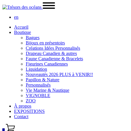
en
Accueil
Boutique
Bagues
Bijoux en présentoirs
Créations Idées Personnalisés
Drapeau Canadien & autres
Faune Canadienne & Bracelets
Figurines Canadiennes
Liquidation
Nouveautés 2026 PLUS à VENIR!!
Papillon & Nature
Personnalisés
Vie Marine & Nautique
VIGNOBLE
ZOO
À propos
EXPOSITIONS
Contact
0