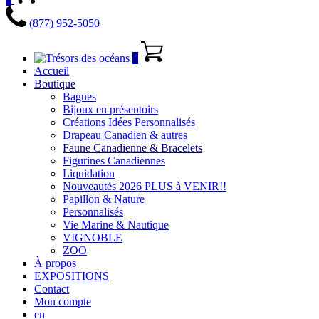
(877) 952-5050
0
Accueil
Boutique
Bagues
Bijoux en présentoirs
Créations Idées Personnalisés
Drapeau Canadien & autres
Faune Canadienne & Bracelets
Figurines Canadiennes
Liquidation
Nouveautés 2026 PLUS à VENIR!!
Papillon & Nature
Personnalisés
Vie Marine & Nautique
VIGNOBLE
ZOO
À propos
EXPOSITIONS
Contact
Mon compte
en