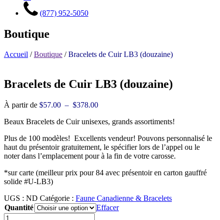
(877) 952-5050
Boutique
Accueil
/
Boutique
/
Bracelets de Cuir LB3 (douzaine)
Bracelets de Cuir LB3 (douzaine)
Plage
À partir de
$
57.00
–
$
378.00
de
Beaux Bracelets de Cuir unisexes, grands assortiments!
prix :
$57.00
Plus de 100 modèles! Excellents vendeur! Pouvons personnalisé le
à
haut du présentoir gratuitement, le spécifier lors de l’appel ou le
$378.00
noter dans l’emplacement pour à la fin de votre carosse.
*sur carte (meilleur prix pour 84 avec présentoir en carton gauffré
solide #U-LB3)
UGS :
ND
Catégorie :
Faune Canadienne & Bracelets
Quantité
Effacer