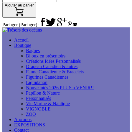
Ajouter au panier
Partager (Partager) :
Accueil
Boutique
Bagues
Bijoux en présentoirs
Créations Idées Personnalisés
Drapeau Canadien & autres
Faune Canadienne & Bracelets
Figurines Canadiennes
Liquidation
Nouveautés 2026 PLUS à VENIR!!
Papillon & Nature
Personnalisés
Vie Marine & Nautique
VIGNOBLE
ZOO
À propos
EXPOSITIONS
Contact