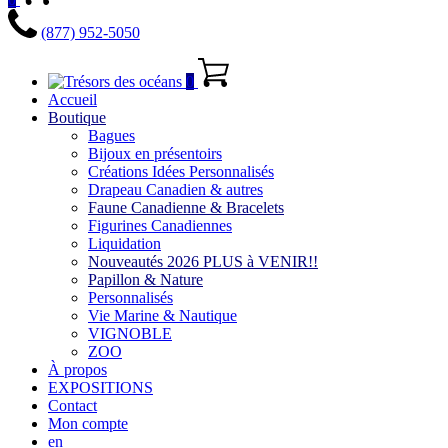
(877) 952-5050
0
Accueil
Boutique
Bagues
Bijoux en présentoirs
Créations Idées Personnalisés
Drapeau Canadien & autres
Faune Canadienne & Bracelets
Figurines Canadiennes
Liquidation
Nouveautés 2026 PLUS à VENIR!!
Papillon & Nature
Personnalisés
Vie Marine & Nautique
VIGNOBLE
ZOO
À propos
EXPOSITIONS
Contact
Mon compte
en