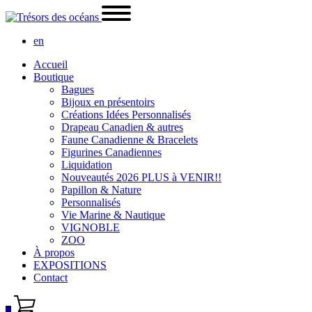
en
Accueil
Boutique
Bagues
Bijoux en présentoirs
Créations Idées Personnalisés
Drapeau Canadien & autres
Faune Canadienne & Bracelets
Figurines Canadiennes
Liquidation
Nouveautés 2026 PLUS à VENIR!!
Papillon & Nature
Personnalisés
Vie Marine & Nautique
VIGNOBLE
ZOO
À propos
EXPOSITIONS
Contact
0