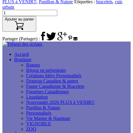
PLUS à VENIR!!
,
Papillon & Nature
Étiquettes :
bracelets
,
cuir
,
urbain
Ajouter au panier
Partager (Partager) :
Accueil
Boutique
Bagues
Bijoux en présentoirs
Créations Idées Personnalisés
Drapeau Canadien & autres
Faune Canadienne & Bracelets
Figurines Canadiennes
Liquidation
Nouveautés 2026 PLUS à VENIR!!
Papillon & Nature
Personnalisés
Vie Marine & Nautique
VIGNOBLE
ZOO