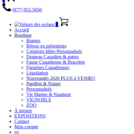
(877) 952-5050
0
Accueil
Boutique
Bagues
Bijoux en présentoirs
Créations Idées Personnalisés
Drapeau Canadien & autres
Faune Canadienne & Bracelets
Figurines Canadiennes
Liquidation
Nouveautés 2026 PLUS à VENIR!!
Papillon & Nature
Personnalisés
Vie Marine & Nautique
VIGNOBLE
ZOO
À propos
EXPOSITIONS
Contact
Mon compte
en