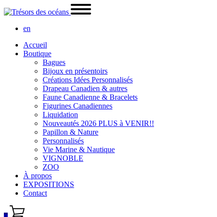
en
Accueil
Boutique
Bagues
Bijoux en présentoirs
Créations Idées Personnalisés
Drapeau Canadien & autres
Faune Canadienne & Bracelets
Figurines Canadiennes
Liquidation
Nouveautés 2026 PLUS à VENIR!!
Papillon & Nature
Personnalisés
Vie Marine & Nautique
VIGNOBLE
ZOO
À propos
EXPOSITIONS
Contact
0