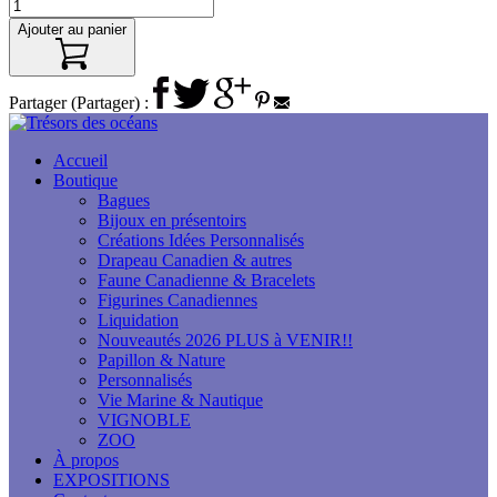
Ajouter au panier
Partager (Partager) :
Accueil
Boutique
Bagues
Bijoux en présentoirs
Créations Idées Personnalisés
Drapeau Canadien & autres
Faune Canadienne & Bracelets
Figurines Canadiennes
Liquidation
Nouveautés 2026 PLUS à VENIR!!
Papillon & Nature
Personnalisés
Vie Marine & Nautique
VIGNOBLE
ZOO
À propos
EXPOSITIONS