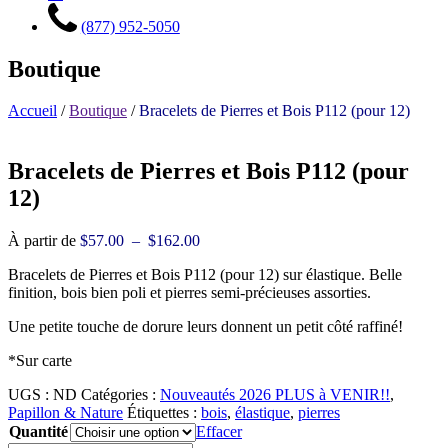
(877) 952-5050
Boutique
Accueil
/
Boutique
/
Bracelets de Pierres et Bois P112 (pour 12)
Bracelets de Pierres et Bois P112 (pour
12)
Plage
À partir de
$
57.00
–
$
162.00
de
Bracelets de Pierres et Bois P112 (pour 12) sur élastique. Belle
prix :
finition, bois bien poli et pierres semi-précieuses assorties.
$57.00
à
Une petite touche de dorure leurs donnent un petit côté raffiné!
$162.00
*Sur carte
UGS :
ND
Catégories :
Nouveautés 2026 PLUS à VENIR!!
,
Papillon & Nature
Étiquettes :
bois
,
élastique
,
pierres
Quantité
Effacer