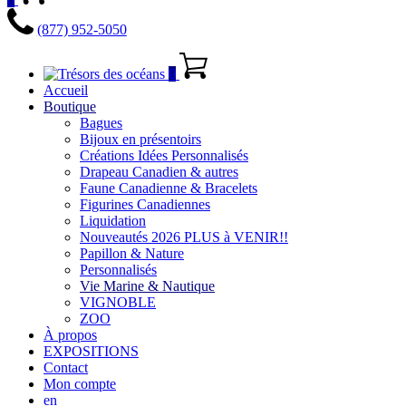
(877) 952-5050
0
Accueil
Boutique
Bagues
Bijoux en présentoirs
Créations Idées Personnalisés
Drapeau Canadien & autres
Faune Canadienne & Bracelets
Figurines Canadiennes
Liquidation
Nouveautés 2026 PLUS à VENIR!!
Papillon & Nature
Personnalisés
Vie Marine & Nautique
VIGNOBLE
ZOO
À propos
EXPOSITIONS
Contact
Mon compte
en