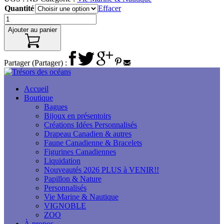
Quantité
Effacer
Ajouter au panier
Partager (Partager) :
Accueil
Boutique
Bagues
Bijoux en présentoirs
Créations Idées Personnalisés
Drapeau Canadien & autres
Faune Canadienne & Bracelets
Figurines Canadiennes
Liquidation
Nouveautés 2026 PLUS à VENIR!!
Papillon & Nature
Personnalisés
Vie Marine & Nautique
VIGNOBLE
ZOO
À propos