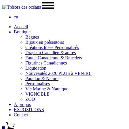
en
Accueil
Boutique
Bagues
Bijoux en présentoirs
Créations Idées Personnalisés
Drapeau Canadien & autres
Faune Canadienne & Bracelets
Figurines Canadiennes
Liquidation
Nouveautés 2026 PLUS à VENIR!!
Papillon & Nature
Personnalisés
Vie Marine & Nautique
VIGNOBLE
ZOO
À propos
EXPOSITIONS
Contact
0