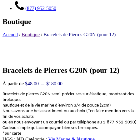
(877) 952-5050
Boutique
Accueil
/
Boutique
/
Bracelets de Pierres G20N (pour 12)
Bracelets de Pierres G20N (pour 12)
Plage
À partir de
$
48.00
–
$
180.00
de
Bracelets de pierres G20N semi-précieuses sur élastique, montrant des
prix :
breloques
$48.00
nautique et de la vie marine d’environ 3/4 de pouce (2cm)
à
Nous avons une bel assortiment ou au choix (*en faire mention vers la
$180.00
fin de vos achats
ou en nous envoyant un courriel ou par téléphone au 1-877-952-5050)
Cadeau simple qui accompagne bien ses breloques.
*Sur carte
UGS :
ND
Catégorie :
Vie Marine & Nautique