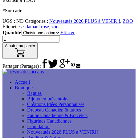
Exclusif à TDO!
*Sur carte
UGS :
ND
Catégories :
Nouveautés 2026 PLUS à VENIR!!
,
ZOO
Étiquettes :
flamant rose
,
zoo
Quantité
Effacer
Ajouter au panier
Partager (Partager) :
Accueil
Boutique
Bagues
Bijoux en présentoirs
Créations Idées Personnalisés
Drapeau Canadien & autres
Faune Canadienne & Bracelets
Figurines Canadiennes
Liquidation
Nouveautés 2026 PLUS à VENIR!!
Papillon & Nature