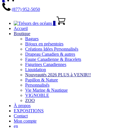
(877) 952-5050
0
Accueil
Boutique
Bagues
Bijoux en présentoirs
Créations Idées Personnalisés
Drapeau Canadien & autres
Faune Canadienne & Bracelets
Figurines Canadiennes
Liquidation
Nouveautés 2026 PLUS à VENIR!!
Papillon & Nature
Personnalisés
Vie Marine & Nautique
VIGNOBLE
ZOO
À propos
EXPOSITIONS
Contact
Mon compte
en