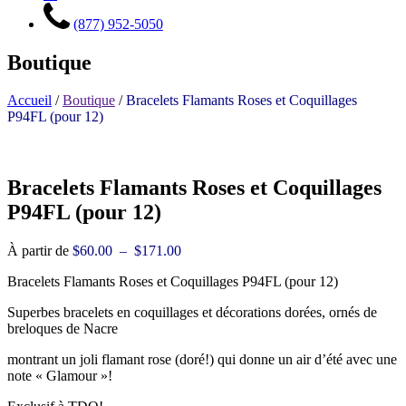
(877) 952-5050
Boutique
Accueil
/
Boutique
/
Bracelets Flamants Roses et Coquillages
P94FL (pour 12)
Bracelets Flamants Roses et Coquillages
P94FL (pour 12)
Plage
À partir de
$
60.00
–
$
171.00
de
Bracelets Flamants Roses et Coquillages P94FL (pour 12)
prix :
$60.00
Superbes bracelets en coquillages et décorations dorées, ornés de
à
breloques de Nacre
$171.00
montrant un joli flamant rose (doré!) qui donne un air d’été avec une
note « Glamour »!