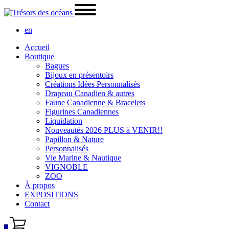
en
Accueil
Boutique
Bagues
Bijoux en présentoirs
Créations Idées Personnalisés
Drapeau Canadien & autres
Faune Canadienne & Bracelets
Figurines Canadiennes
Liquidation
Nouveautés 2026 PLUS à VENIR!!
Papillon & Nature
Personnalisés
Vie Marine & Nautique
VIGNOBLE
ZOO
À propos
EXPOSITIONS
Contact
0