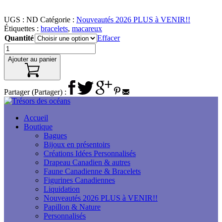
UGS :
ND
Catégorie :
Nouveautés 2026 PLUS à VENIR!!
Étiquettes :
bracelets
,
macareux
Quantité
Effacer
Ajouter au panier
Partager (Partager) :
Accueil
Boutique
Bagues
Bijoux en présentoirs
Créations Idées Personnalisés
Drapeau Canadien & autres
Faune Canadienne & Bracelets
Figurines Canadiennes
Liquidation
Nouveautés 2026 PLUS à VENIR!!
Papillon & Nature
Personnalisés