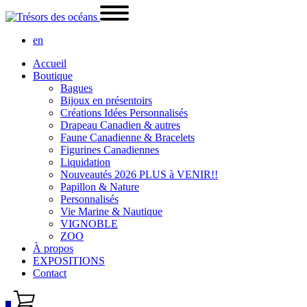
en
Accueil
Boutique
Bagues
Bijoux en présentoirs
Créations Idées Personnalisés
Drapeau Canadien & autres
Faune Canadienne & Bracelets
Figurines Canadiennes
Liquidation
Nouveautés 2026 PLUS à VENIR!!
Papillon & Nature
Personnalisés
Vie Marine & Nautique
VIGNOBLE
ZOO
À propos
EXPOSITIONS
Contact
0