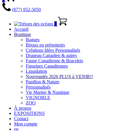
(877) 952-5050
0
Accueil
Boutique
Bagues
Bijoux en présentoirs
Créations Idées Personnalisés
Drapeau Canadien & autres
Faune Canadienne & Bracelets
Figurines Canadiennes
Liquidation
Nouveautés 2026 PLUS à VENIR!!
Papillon & Nature
Personnalisés
Vie Marine & Nautique
VIGNOBLE
ZOO
À propos
EXPOSITIONS
Contact
Mon compte
en