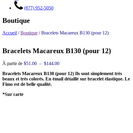
(877) 952-5050
Boutique
Accueil
/
Boutique
/
Bracelets Macareux B130 (pour 12)
Bracelets Macareux B130 (pour 12)
Plage
À partir de
$
51.00
–
$
144.00
de
Bracelets Macareux B130 (pour 12) Ils sont simplement très
prix :
beaux et très colorés. En émail détaillé sur bracelet élastique. Le
$51.00
Fimo est de belle qualité.
à
$144.00
*Sur carte