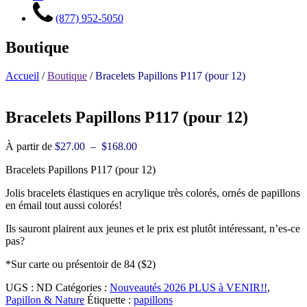
(877) 952-5050
Boutique
Accueil
/
Boutique
/
Bracelets Papillons P117 (pour 12)
Bracelets Papillons P117 (pour 12)
Plage
À partir de
$
27.00
–
$
168.00
de
Bracelets Papillons P117 (pour 12)
prix :
$27.00
Jolis bracelets élastiques en acrylique très colorés, ornés de papillons
à
en émail tout aussi colorés!
$168.00
Ils sauront plairent aux jeunes et le prix est plutôt intéressant, n’es-ce
pas?
*Sur carte ou présentoir de 84 ($2)
UGS :
ND
Catégories :
Nouveautés 2026 PLUS à VENIR!!
,
Papillon & Nature
Étiquette :
papillons