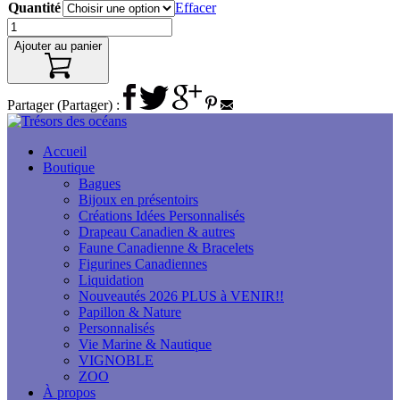
Quantité
Effacer
Ajouter au panier
Partager (Partager) :
Accueil
Boutique
Bagues
Bijoux en présentoirs
Créations Idées Personnalisés
Drapeau Canadien & autres
Faune Canadienne & Bracelets
Figurines Canadiennes
Liquidation
Nouveautés 2026 PLUS à VENIR!!
Papillon & Nature
Personnalisés
Vie Marine & Nautique
VIGNOBLE
ZOO
À propos