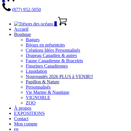
(877) 952-5050
0
Accueil
Boutique
Bagues
Bijoux en présentoirs
Créations Idées Personnalisés
Drapeau Canadien & autres
Faune Canadienne & Bracelets
Figurines Canadiennes
Liquidation
Nouveautés 2026 PLUS à VENIR!!
Papillon & Nature
Personnalisés
Vie Marine & Nautique
VIGNOBLE
ZOO
À propos
EXPOSITIONS
Contact
Mon compte
en