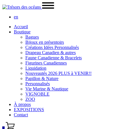
en
Accueil
Boutique
Bagues
Bijoux en présentoirs
Créations Idées Personnalisés
Drapeau Canadien & autres
Faune Canadienne & Bracelets
Figurines Canadiennes
Liquidation
Nouveautés 2026 PLUS à VENIR!!
Papillon & Nature
Personnalisés
Vie Marine & Nautique
VIGNOBLE
ZOO
À propos
EXPOSITIONS
Contact
0