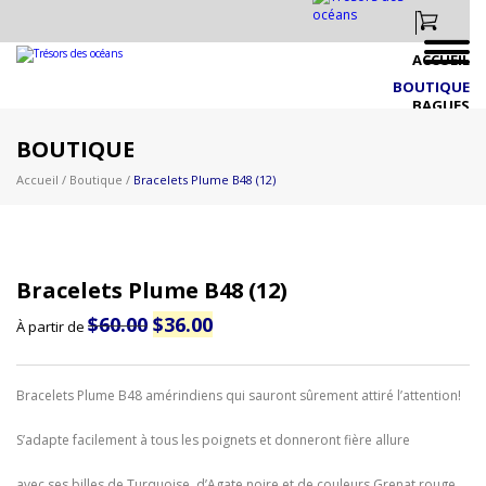
ACCUEIL
BOUTIQUE
BAGUES
BIJOUX EN PRÉSENTOIRS
BOUTIQUE
CRÉATIONS IDÉES PERSONNALISÉS
Accueil
/
Boutique
/
Bracelets Plume B48 (12)
DRAPEAU CANADIEN & AUTRES
FAUNE CANADIENNE & BRACELETS
FIGURINES CANADIENNES
LIQUIDATION
Bracelets Plume B48 (12)
NOUVEAUTÉS 2026 PLUS À VENIR!!
Le
Le
$
60.00
$
36.00
PAPILLON & NATURE
À partir de
prix
prix
PERSONNALISÉS
initial
actuel
était :
est :
VIE MARINE & NAUTIQUE
$60.00.
$36.00.
Bracelets Plume B48 amérindiens qui sauront sûrement attiré l’attention!
VIGNOBLE
ZOO
S’adapte facilement à tous les poignets et donneront fière allure
À PROPOS
EXPOSITIONS
avec ses billes de Turquoise, d’Agate noire et de couleurs Grenat rouge.