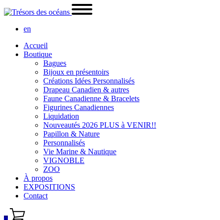
en
Accueil
Boutique
Bagues
Bijoux en présentoirs
Créations Idées Personnalisés
Drapeau Canadien & autres
Faune Canadienne & Bracelets
Figurines Canadiennes
Liquidation
Nouveautés 2026 PLUS à VENIR!!
Papillon & Nature
Personnalisés
Vie Marine & Nautique
VIGNOBLE
ZOO
À propos
EXPOSITIONS
Contact
0