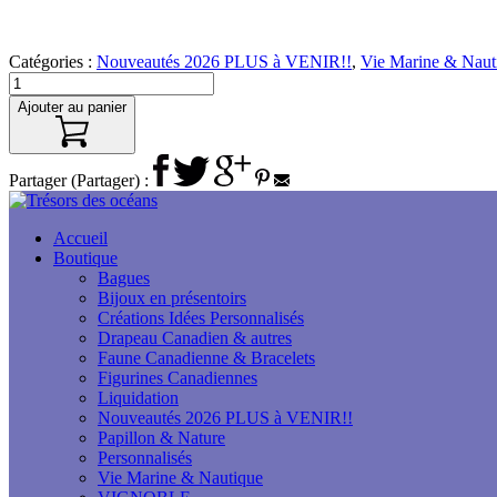
Catégories :
Nouveautés 2026 PLUS à VENIR!!
,
Vie Marine & Naut
Ajouter au panier
Partager (Partager) :
Accueil
Boutique
Bagues
Bijoux en présentoirs
Créations Idées Personnalisés
Drapeau Canadien & autres
Faune Canadienne & Bracelets
Figurines Canadiennes
Liquidation
Nouveautés 2026 PLUS à VENIR!!
Papillon & Nature
Personnalisés
Vie Marine & Nautique