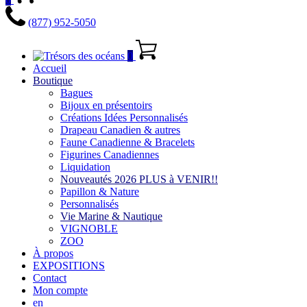
(877) 952-5050
0
Accueil
Boutique
Bagues
Bijoux en présentoirs
Créations Idées Personnalisés
Drapeau Canadien & autres
Faune Canadienne & Bracelets
Figurines Canadiennes
Liquidation
Nouveautés 2026 PLUS à VENIR!!
Papillon & Nature
Personnalisés
Vie Marine & Nautique
VIGNOBLE
ZOO
À propos
EXPOSITIONS
Contact
Mon compte
en