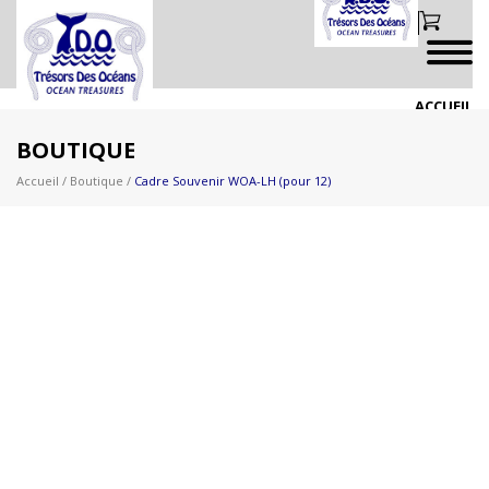
ACCUEIL
BOUTIQUE
BOUTIQUE
BAGUES
BIJOUX EN PRÉSENTOIRS
Accueil
/
Boutique
/
Cadre Souvenir WOA-LH (pour 12)
CRÉATIONS IDÉES PERSONNALISÉS
DRAPEAU CANADIEN & AUTRES
FAUNE CANADIENNE & BRACELETS
FIGURINES CANADIENNES
LIQUIDATION
NOUVEAUTÉS 2026 PLUS À VENIR!!
PAPILLON & NATURE
PERSONNALISÉS
VIE MARINE & NAUTIQUE
VIGNOBLE
ZOO