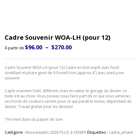
Cadre Souvenir WOA-LH (pour 12)
Plage
$
96.00
–
$
270.00
À partir de
de
prix :
$96.00
à
Cadre Souvenir WOA-LH (pour 12) Cadre en bois triplé avec fond
$270.00
scintillant et phare givré de 9.5cmx9.5cm (approx.4″) avec pied pour
souvenir.
Capte vraiment l’oeil, différent, mais en valeur le givrage du dessin. Le
texte est au choix. Vous pouvez nous faire part de ce que vous aimeriez.
Les fonds de couleurs varient pour ce qui paraît le mieux, dépendant du
dessin. Travail gratuit pour les dessins!
*Arrivent dans du papier de soie
Catégorie :
Nouveautés 2026 PLUS à VENIR!!
Étiquettes :
cadre
,
phare