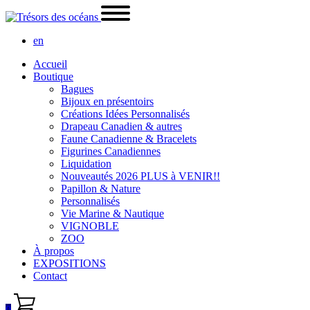
en
Accueil
Boutique
Bagues
Bijoux en présentoirs
Créations Idées Personnalisés
Drapeau Canadien & autres
Faune Canadienne & Bracelets
Figurines Canadiennes
Liquidation
Nouveautés 2026 PLUS à VENIR!!
Papillon & Nature
Personnalisés
Vie Marine & Nautique
VIGNOBLE
ZOO
À propos
EXPOSITIONS
Contact
0