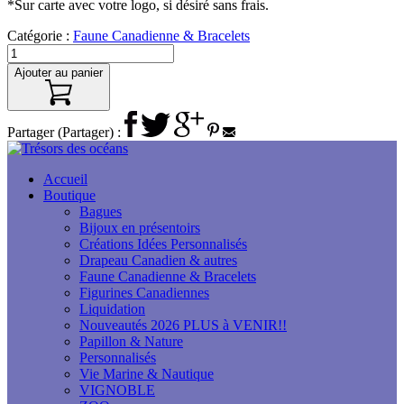
*Sur carte avec votre logo, si désiré sans frais.
Catégorie :
Faune Canadienne & Bracelets
Ajouter au panier
Partager (Partager) :
Accueil
Boutique
Bagues
Bijoux en présentoirs
Créations Idées Personnalisés
Drapeau Canadien & autres
Faune Canadienne & Bracelets
Figurines Canadiennes
Liquidation
Nouveautés 2026 PLUS à VENIR!!
Papillon & Nature
Personnalisés
Vie Marine & Nautique
VIGNOBLE