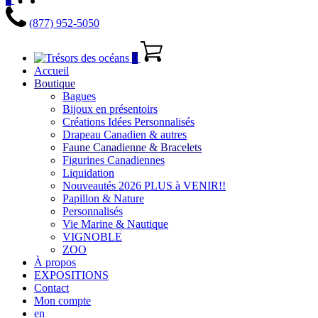
(877) 952-5050
0
Accueil
Boutique
Bagues
Bijoux en présentoirs
Créations Idées Personnalisés
Drapeau Canadien & autres
Faune Canadienne & Bracelets
Figurines Canadiennes
Liquidation
Nouveautés 2026 PLUS à VENIR!!
Papillon & Nature
Personnalisés
Vie Marine & Nautique
VIGNOBLE
ZOO
À propos
EXPOSITIONS
Contact
Mon compte
en