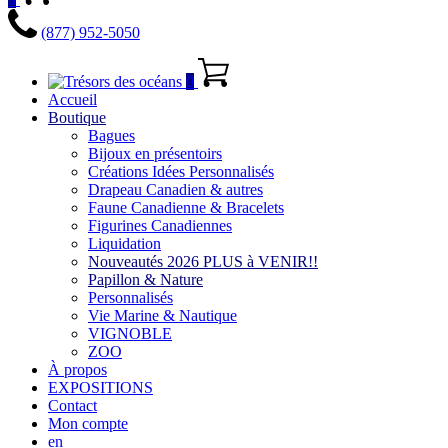
(877) 952-5050
0
Accueil
Boutique
Bagues
Bijoux en présentoirs
Créations Idées Personnalisés
Drapeau Canadien & autres
Faune Canadienne & Bracelets
Figurines Canadiennes
Liquidation
Nouveautés 2026 PLUS à VENIR!!
Papillon & Nature
Personnalisés
Vie Marine & Nautique
VIGNOBLE
ZOO
À propos
EXPOSITIONS
Contact
Mon compte
en