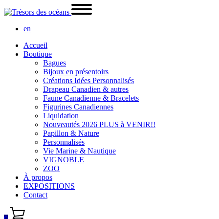
en
Accueil
Boutique
Bagues
Bijoux en présentoirs
Créations Idées Personnalisés
Drapeau Canadien & autres
Faune Canadienne & Bracelets
Figurines Canadiennes
Liquidation
Nouveautés 2026 PLUS à VENIR!!
Papillon & Nature
Personnalisés
Vie Marine & Nautique
VIGNOBLE
ZOO
À propos
EXPOSITIONS
Contact
0