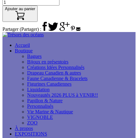
Ajouter au panier
Partager (Partager) :
Accueil
Boutique
Bagues
Bijoux en présentoirs
Créations Idées Personnalisés
Drapeau Canadien & autres
Faune Canadienne & Bracelets
Figurines Canadiennes
Liquidation
Nouveautés 2026 PLUS à VENIR!!
Papillon & Nature
Personnalisés
Vie Marine & Nautique
VIGNOBLE
ZOO
À propos
EXPOSITIONS