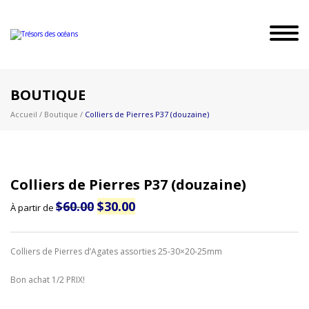
BOUTIQUE
Accueil
/
Boutique
/
Colliers de Pierres P37 (douzaine)
Colliers de Pierres P37 (douzaine)
Le
Le
$
60.00
$
30.00
À partir de
prix
prix
initial
actuel
était :
est :
$60.00.
$30.00.
Colliers de Pierres d’Agates assorties 25-30×20-25mm
Bon achat 1/2 PRIX!