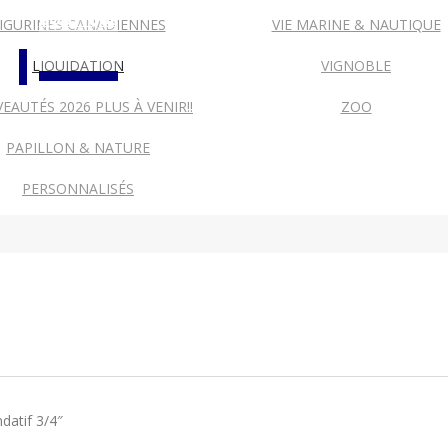
BOUTIQUE
IGURINES CANADIENNES
VIE MARINE & NAUTIQUE
LIQUIDATION
VIGNOBLE
EAUTÉS 2026 PLUS À VENIR!!
ZOO
PAPILLON & NATURE
PERSONNALISÉS
ndatif 3/4″