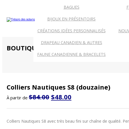
ACCUEIL
BAGUES
F
BIJOUX EN PRÉSENTOIRS
CRÉATIONS IDÉES PERSONNALISÉS
NOUV
DRAPEAU CANADIEN & AUTRES
BOUTIQUE
FAUNE CANADIENNE & BRACELETS
Colliers Nautiques S8 (douzaine)
Le
Le
$
84.00
$
48.00
À partir de
prix
prix
initial
actuel
était :
est :
$84.00.
$48.00.
Colliers Nautiques S8 avec très beau fini sur chaîne de qualité. Pe