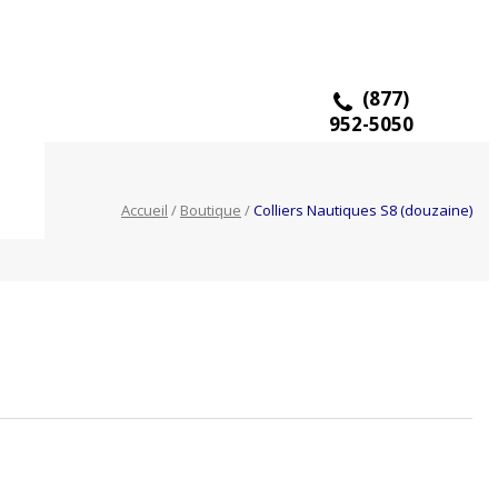
À PROPOS
EXPOSITIONS
CONTACT
EN
(877)
952-5050
Accueil
/
Boutique
/
Colliers Nautiques S8 (douzaine)