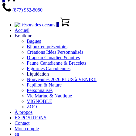
(877) 952-5050
0
Accueil
Boutique
Bagues
Bijoux en présentoirs
Créations Idées Personnalisés
Drapeau Canadien & autres
Faune Canadienne & Bracelets
Figurines Canadiennes
Liquidation
Nouveautés 2026 PLUS à VENIR!!
Papillon & Nature
Personnalisés
Vie Marine & Nautique
VIGNOBLE
ZOO
À propos
EXPOSITIONS
Contact
Mon compte
en