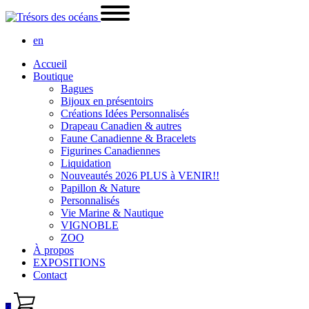
en
Accueil
Boutique
Bagues
Bijoux en présentoirs
Créations Idées Personnalisés
Drapeau Canadien & autres
Faune Canadienne & Bracelets
Figurines Canadiennes
Liquidation
Nouveautés 2026 PLUS à VENIR!!
Papillon & Nature
Personnalisés
Vie Marine & Nautique
VIGNOBLE
ZOO
À propos
EXPOSITIONS
Contact
0