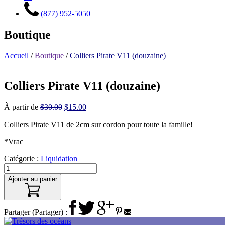
(877) 952-5050
Boutique
Accueil
/
Boutique
/
Colliers Pirate V11 (douzaine)
Colliers Pirate V11 (douzaine)
Le
Le
À partir de
$
30.00
$
15.00
prix
prix
Colliers Pirate V11 de 2cm sur cordon pour toute la famille!
initial
actuel
était :
est :
*Vrac
$30.00.
$15.00.
Catégorie :
Liquidation
Ajouter au panier
Partager (Partager) :