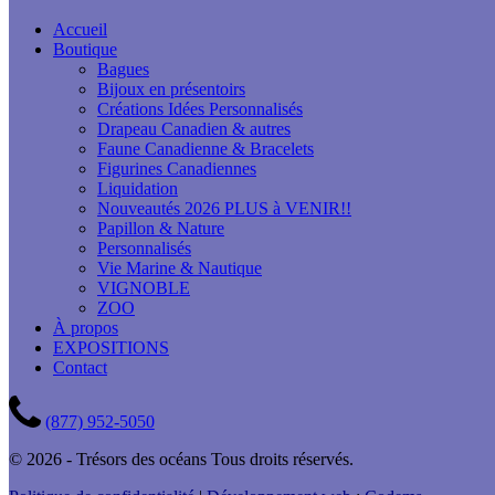
Accueil
Boutique
Bagues
Bijoux en présentoirs
Créations Idées Personnalisés
Drapeau Canadien & autres
Faune Canadienne & Bracelets
Figurines Canadiennes
Liquidation
Nouveautés 2026 PLUS à VENIR!!
Papillon & Nature
Personnalisés
Vie Marine & Nautique
VIGNOBLE
ZOO
À propos
EXPOSITIONS
Contact
(877) 952-5050
© 2026 - Trésors des océans Tous droits réservés.