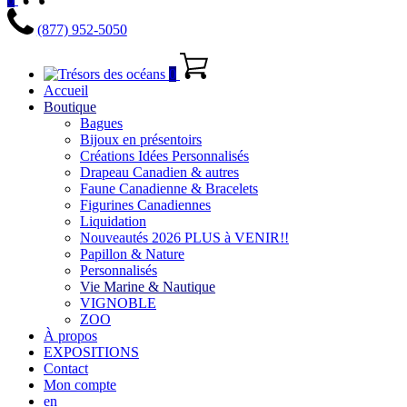
(877) 952-5050
0
Accueil
Boutique
Bagues
Bijoux en présentoirs
Créations Idées Personnalisés
Drapeau Canadien & autres
Faune Canadienne & Bracelets
Figurines Canadiennes
Liquidation
Nouveautés 2026 PLUS à VENIR!!
Papillon & Nature
Personnalisés
Vie Marine & Nautique
VIGNOBLE
ZOO
À propos
EXPOSITIONS
Contact
Mon compte
en