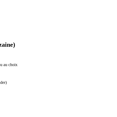
zaine)
ou au choix
der)