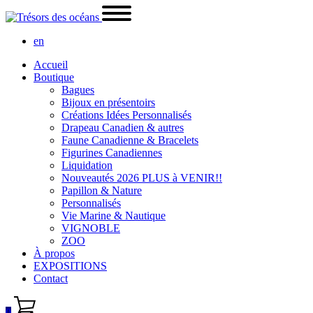
en
Accueil
Boutique
Bagues
Bijoux en présentoirs
Créations Idées Personnalisés
Drapeau Canadien & autres
Faune Canadienne & Bracelets
Figurines Canadiennes
Liquidation
Nouveautés 2026 PLUS à VENIR!!
Papillon & Nature
Personnalisés
Vie Marine & Nautique
VIGNOBLE
ZOO
À propos
EXPOSITIONS
Contact
0