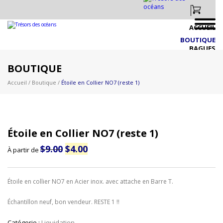
ACCUEIL
BOUTIQUE
BAGUES
BIJOUX EN PRÉSENTOIRS
BOUTIQUE
CRÉATIONS IDÉES PERSONNALISÉS
Accueil
/
Boutique
/
Étoile en Collier NO7 (reste 1)
DRAPEAU CANADIEN & AUTRES
FAUNE CANADIENNE & BRACELETS
FIGURINES CANADIENNES
LIQUIDATION
Étoile en Collier NO7 (reste 1)
NOUVEAUTÉS 2026 PLUS À VENIR!!
Le
Le
$
9.00
$
4.00
PAPILLON & NATURE
À partir de
prix
prix
PERSONNALISÉS
initial
actuel
était :
est :
VIE MARINE & NAUTIQUE
$9.00.
$4.00.
Étoile en collier NO7 en Acier inox. avec attache en Barre T.
VIGNOBLE
ZOO
Échantillon neuf, bon vendeur. RESTE 1 !!
À PROPOS
EXPOSITIONS
Catégorie :
Liquidation