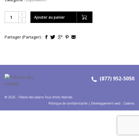
CONTACT
MON COMPTE
Ajouter au panier
EN
(877) 952-5050
Partager (Partager) :
(877) 952-5050
© 2026 - Trésors des océans Tous droits réservés.
Politique de confidentialité
|
Développement web
:
Codems