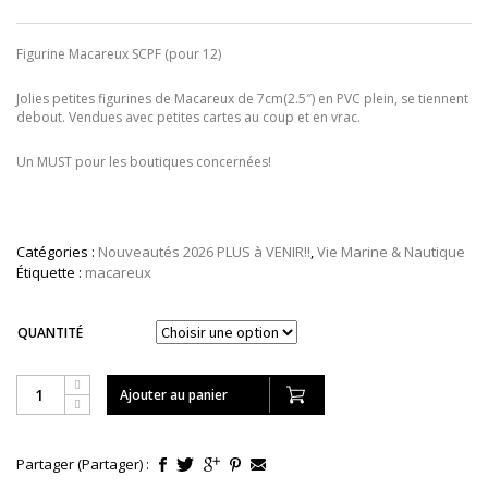
prix :
CONTACT
$39.00
à
MON COMPTE
Figurine Macareux SCPF (pour 12)
$108.00
EN
Jolies petites figurines de Macareux de 7cm(2.5″) en PVC plein, se tiennent
(877) 952-5050
debout. Vendues avec petites cartes au coup et en vrac.
Un MUST pour les boutiques concernées!
Catégories :
Nouveautés 2026 PLUS à VENIR!!
,
Vie Marine & Nautique
Étiquette :
macareux
QUANTITÉ
Ajouter au panier
Partager (Partager) :