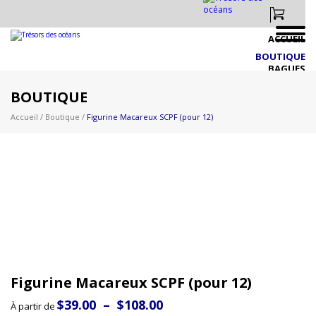
ACCUEIL
BOUTIQUE
BAGUES
BIJOUX EN PRÉSENTOIRS
BOUTIQUE
CRÉATIONS IDÉES PERSONNALISÉS
Accueil
/
Boutique
/
Figurine Macareux SCPF (pour 12)
DRAPEAU CANADIEN & AUTRES
FAUNE CANADIENNE & BRACELETS
FIGURINES CANADIENNES
LIQUIDATION
NOUVEAUTÉS 2026 PLUS À VENIR!!
PAPILLON & NATURE
PERSONNALISÉS
VIE MARINE & NAUTIQUE
VIGNOBLE
Figurine Macareux SCPF (pour 12)
ZOO
À PROPOS
Plage
$
39.00
–
$
108.00
À partir de
de
EXPOSITIONS