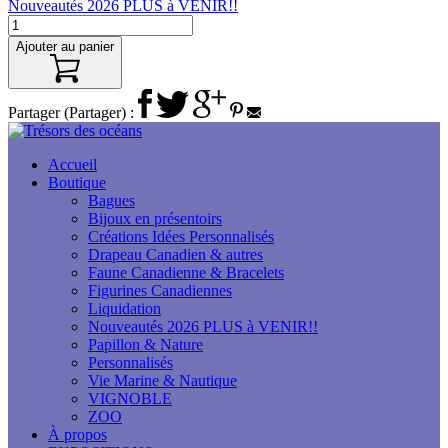
Nouveautés 2026 PLUS à VENIR!!
Ajouter au panier
Partager (Partager) :
Accueil
Boutique
Bagues
Bijoux en présentoirs
Créations Idées Personnalisés
Drapeau Canadien & autres
Faune Canadienne & Bracelets
Figurines Canadiennes
Liquidation
Nouveautés 2026 PLUS à VENIR!!
Papillon & Nature
Personnalisés
Vie Marine & Nautique
VIGNOBLE
ZOO
À propos