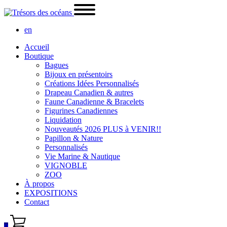
en
Accueil
Boutique
Bagues
Bijoux en présentoirs
Créations Idées Personnalisés
Drapeau Canadien & autres
Faune Canadienne & Bracelets
Figurines Canadiennes
Liquidation
Nouveautés 2026 PLUS à VENIR!!
Papillon & Nature
Personnalisés
Vie Marine & Nautique
VIGNOBLE
ZOO
À propos
EXPOSITIONS
Contact
0