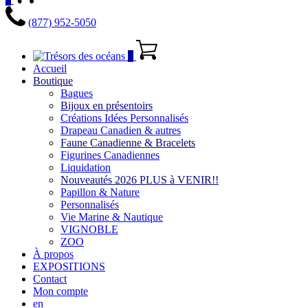
(877) 952-5050
0
Accueil
Boutique
Bagues
Bijoux en présentoirs
Créations Idées Personnalisés
Drapeau Canadien & autres
Faune Canadienne & Bracelets
Figurines Canadiennes
Liquidation
Nouveautés 2026 PLUS à VENIR!!
Papillon & Nature
Personnalisés
Vie Marine & Nautique
VIGNOBLE
ZOO
À propos
EXPOSITIONS
Contact
Mon compte
en