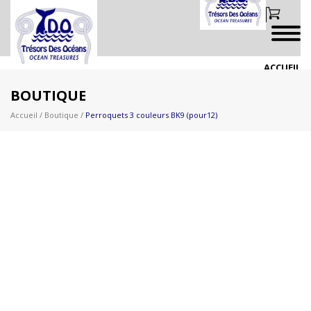
ACCUEIL
BOUTIQUE
BOUTIQUE
BAGUES
BIJOUX EN PRÉSENTOIRS
Accueil
/
Boutique
/
Perroquets 3 couleurs BK9 (pour12)
CRÉATIONS IDÉES PERSONNALISÉS
DRAPEAU CANADIEN & AUTRES
FAUNE CANADIENNE & BRACELETS
FIGURINES CANADIENNES
LIQUIDATION
NOUVEAUTÉS 2026 PLUS À VENIR!!
PAPILLON & NATURE
PERSONNALISÉS
VIE MARINE & NAUTIQUE
VIGNOBLE
ZOO