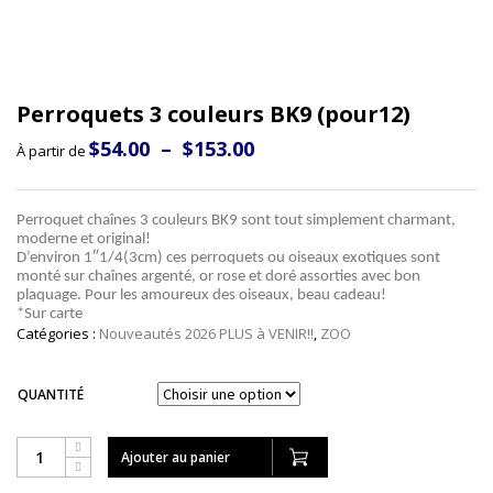
À PROPOS
EXPOSITIONS
CONTACT
MON COMPTE
Perroquets 3 couleurs BK9 (pour12)
EN
Plage
$
54.00
–
$
153.00
À partir de
(877) 952-5050
de
prix :
$54.00
à
Perroquet chaînes 3 couleurs BK9 sont tout simplement charmant,
$153.00
moderne et original!
D’environ 1″1/4(3cm) ces perroquets ou oiseaux exotiques sont
monté sur chaînes argenté, or rose et doré assorties avec bon
plaquage. Pour les amoureux des oiseaux, beau cadeau!
*Sur carte
Catégories :
Nouveautés 2026 PLUS à VENIR!!
,
ZOO
QUANTITÉ
Ajouter au panier