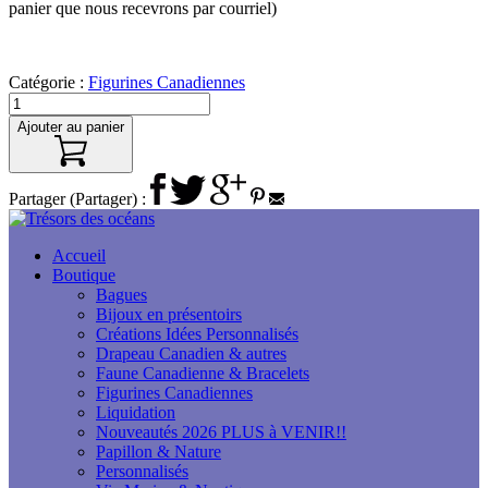
panier que nous recevrons par courriel)
Catégorie :
Figurines Canadiennes
Ajouter au panier
Partager (Partager) :
Accueil
Boutique
Bagues
Bijoux en présentoirs
Créations Idées Personnalisés
Drapeau Canadien & autres
Faune Canadienne & Bracelets
Figurines Canadiennes
Liquidation
Nouveautés 2026 PLUS à VENIR!!
Papillon & Nature
Personnalisés