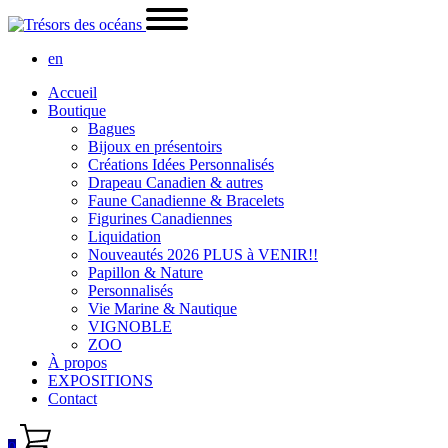
en
Accueil
Boutique
Bagues
Bijoux en présentoirs
Créations Idées Personnalisés
Drapeau Canadien & autres
Faune Canadienne & Bracelets
Figurines Canadiennes
Liquidation
Nouveautés 2026 PLUS à VENIR!!
Papillon & Nature
Personnalisés
Vie Marine & Nautique
VIGNOBLE
ZOO
À propos
EXPOSITIONS
Contact
0