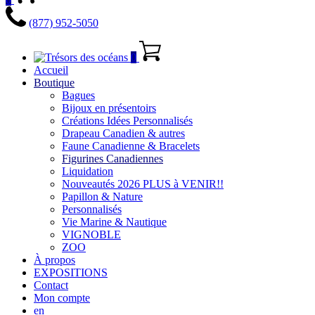
(877) 952-5050
0
Accueil
Boutique
Bagues
Bijoux en présentoirs
Créations Idées Personnalisés
Drapeau Canadien & autres
Faune Canadienne & Bracelets
Figurines Canadiennes
Liquidation
Nouveautés 2026 PLUS à VENIR!!
Papillon & Nature
Personnalisés
Vie Marine & Nautique
VIGNOBLE
ZOO
À propos
EXPOSITIONS
Contact
Mon compte
en