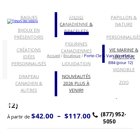
ACCUEIL
EN
BOUTIQUE
BAGUES
FAUNE
PAPILLON &
CANADIENNE &
NATURE
BIJOUX EN
BRACELETS
PRÉSENTOIRS
PERSONNALISÉ
FIGURINES
CRÉATIONS
VIE MARINE &
BOUTIQUE
CANADIENNES
Accueil
/
Boutique
/
Porte-Clefs Van Westfalia
IDÉES
NAUTIQUE
B84 (pour 12)
PERSONNALISÉS
LIQUIDATION
VIGNOBLE
DRAPEAU
NOUVEAUTÉS
ZOO
CANADIEN &
2026 PLUS À
AUTRES
VENIR!!
Porte-Clefs Van Westfalia B84 (pour
12)
À PROPOS
EXPOSITIONS
CONTACT
Plage
(877) 952-
$
42.00
–
$
117.00
À partir de
de
5050
prix :
$42.00