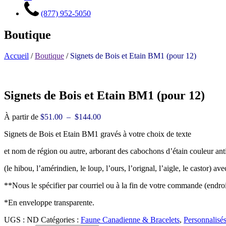
(877) 952-5050
Boutique
Accueil
/
Boutique
/
Signets de Bois et Etain BM1 (pour 12)
Signets de Bois et Etain BM1 (pour 12)
Plage
À partir de
$
51.00
–
$
144.00
de
Signets de Bois et Etain BM1 gravés à votre choix de texte
prix :
$51.00
et nom de région ou autre, arborant des cabochons d’étain couleur an
à
$144.00
(le hibou, l’amérindien, le loup, l’ours, l’orignal, l’aigle, le castor) 
**Nous le spécifier par courriel ou à la fin de votre commande (endroi
*En enveloppe transparente.
UGS :
ND
Catégories :
Faune Canadienne & Bracelets
,
Personnalisé