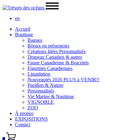
en
Accueil
Boutique
Bagues
Bijoux en présentoirs
Créations Idées Personnalisés
Drapeau Canadien & autres
Faune Canadienne & Bracelets
Figurines Canadiennes
Liquidation
Nouveautés 2026 PLUS à VENIR!!
Papillon & Nature
Personnalisés
Vie Marine & Nautique
VIGNOBLE
ZOO
À propos
EXPOSITIONS
Contact
0