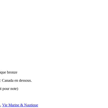
tique bronze
avec Canada en dessous.
t pour note)
s
,
Vie Marine & Nautique