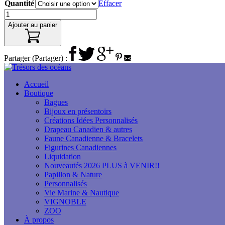
Quantité
Effacer
Ajouter au panier
Partager (Partager) :
Accueil
Boutique
Bagues
Bijoux en présentoirs
Créations Idées Personnalisés
Drapeau Canadien & autres
Faune Canadienne & Bracelets
Figurines Canadiennes
Liquidation
Nouveautés 2026 PLUS à VENIR!!
Papillon & Nature
Personnalisés
Vie Marine & Nautique
VIGNOBLE
ZOO
À propos