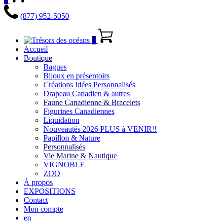
(877) 952-5050
0
Accueil
Boutique
Bagues
Bijoux en présentoirs
Créations Idées Personnalisés
Drapeau Canadien & autres
Faune Canadienne & Bracelets
Figurines Canadiennes
Liquidation
Nouveautés 2026 PLUS à VENIR!!
Papillon & Nature
Personnalisés
Vie Marine & Nautique
VIGNOBLE
ZOO
À propos
EXPOSITIONS
Contact
Mon compte
en