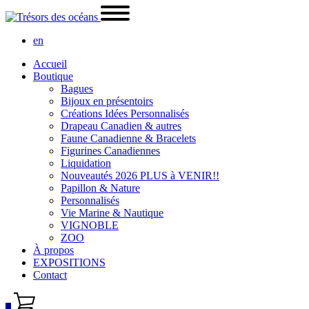
en
Accueil
Boutique
Bagues
Bijoux en présentoirs
Créations Idées Personnalisés
Drapeau Canadien & autres
Faune Canadienne & Bracelets
Figurines Canadiennes
Liquidation
Nouveautés 2026 PLUS à VENIR!!
Papillon & Nature
Personnalisés
Vie Marine & Nautique
VIGNOBLE
ZOO
À propos
EXPOSITIONS
Contact
0