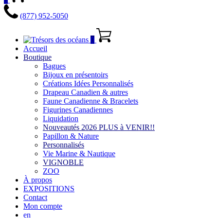
(877) 952-5050
0
Accueil
Boutique
Bagues
Bijoux en présentoirs
Créations Idées Personnalisés
Drapeau Canadien & autres
Faune Canadienne & Bracelets
Figurines Canadiennes
Liquidation
Nouveautés 2026 PLUS à VENIR!!
Papillon & Nature
Personnalisés
Vie Marine & Nautique
VIGNOBLE
ZOO
À propos
EXPOSITIONS
Contact
Mon compte
en