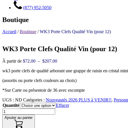
(877) 952-5050
Boutique
Accueil
/
Boutique
/
WK3 Porte Clefs Qualité Vin (pour 12)
WK3 Porte Clefs Qualité Vin (pour 12)
Plage
À partir de
$
72.00
–
$
207.00
de
wk3 porte clefs de qualité arborant une grappe de raisin en cristal mi
prix :
$72.00
(assortis ou porte clefs couleurs au choix)
à
$207.00
*Sur Carte ou présentoir de 36 avec escompte
UGS :
ND
Catégories :
Nouveautés 2026 PLUS à VENIR!!
,
Personn
Quantité
Effacer
Ajouter au panier