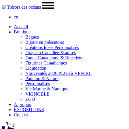
en
Accueil
Boutique
Bagues
Bijoux en présentoirs
Créations Idées Personnalisés
Drapeau Canadien & autres
Faune Canadienne & Bracelets
Figurines Canadiennes
Liquidation
Nouveautés 2026 PLUS à VENIR!!
Papillon & Nature
Personnalisés
Vie Marine & Nautique
VIGNOBLE
ZOO
À propos
EXPOSITIONS
Contact
0