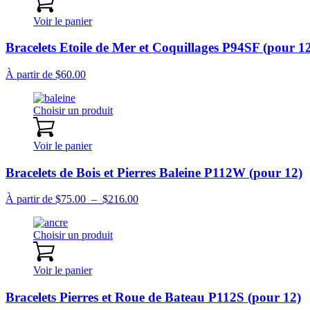
Voir le panier
Bracelets Etoile de Mer et Coquillages P94SF (pour 1
À partir de
$
60.00
Choisir un produit
Voir le panier
Bracelets de Bois et Pierres Baleine P112W (pour 12)
Plage
À partir de
$
75.00
–
$
216.00
de
prix :
Choisir un produit
$75.00
à
$216.00
Voir le panier
Bracelets Pierres et Roue de Bateau P112S (pour 12)