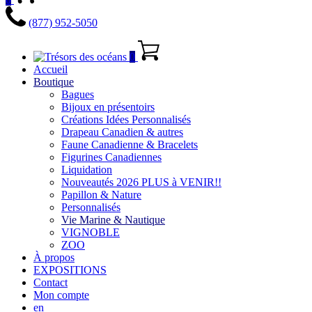
(877) 952-5050
0
Accueil
Boutique
Bagues
Bijoux en présentoirs
Créations Idées Personnalisés
Drapeau Canadien & autres
Faune Canadienne & Bracelets
Figurines Canadiennes
Liquidation
Nouveautés 2026 PLUS à VENIR!!
Papillon & Nature
Personnalisés
Vie Marine & Nautique
VIGNOBLE
ZOO
À propos
EXPOSITIONS
Contact
Mon compte
en