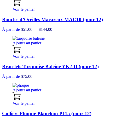
à
$135.00
Voir le panier
Boucles d’Oreilles Macareux MAC10 (pour 12)
Plage
À partir de
$
51.00
–
$
144.00
de
prix :
Ajouter au panier
$51.00
à
$144.00
Voir le panier
Bracelets Turquoise Baleine YK2-D (pour 12)
À partir de
$
75.00
Ajouter au panier
Voir le panier
Colliers Phoque Blanchon P115 (pour 12)