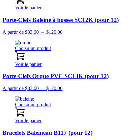
$72.00
Voir le panier
Porte-Clefs Baleine à bosses SC12K (pour 12)
Plage
À partir de
$
33.00
–
$
120.00
de
prix :
Choisir un produit
$33.00
à
$120.00
Voir le panier
Porte-Clefs Orque PVC SC13K (pour 12)
Plage
À partir de
$
33.00
–
$
120.00
de
prix :
Choisir un produit
$33.00
à
$120.00
Voir le panier
Bracelets Baleineau B117 (pour 12)