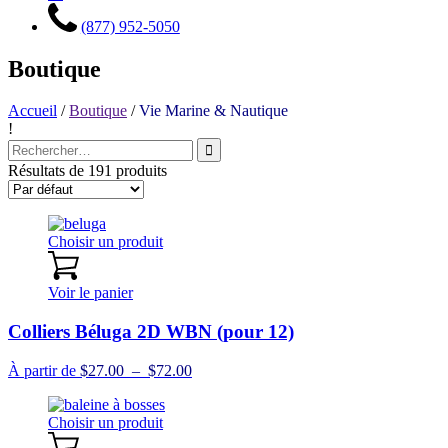
(877) 952-5050
Boutique
Accueil
/
Boutique
/
Vie Marine & Nautique
!
Recherche
pour
Résultats de 191 produits
:
Choisir un produit
Voir le panier
Colliers Béluga 2D WBN (pour 12)
Plage
À partir de
$
27.00
–
$
72.00
de
prix :
Choisir un produit
$27.00
à