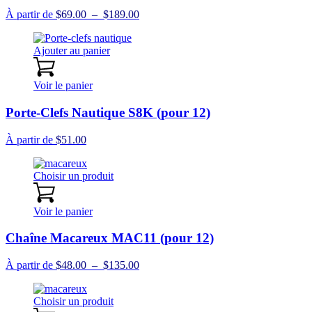
Plage
À partir de
$
69.00
–
$
189.00
de
prix :
Ajouter au panier
$69.00
à
$189.00
Voir le panier
Porte-Clefs Nautique S8K (pour 12)
À partir de
$
51.00
Choisir un produit
Voir le panier
Chaîne Macareux MAC11 (pour 12)
Plage
À partir de
$
48.00
–
$
135.00
de
prix :
Choisir un produit
$48.00