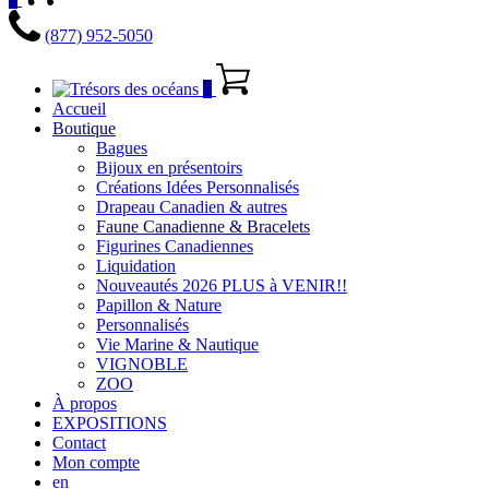
(877) 952-5050
0
Accueil
Boutique
Bagues
Bijoux en présentoirs
Créations Idées Personnalisés
Drapeau Canadien & autres
Faune Canadienne & Bracelets
Figurines Canadiennes
Liquidation
Nouveautés 2026 PLUS à VENIR!!
Papillon & Nature
Personnalisés
Vie Marine & Nautique
VIGNOBLE
ZOO
À propos
EXPOSITIONS
Contact
Mon compte
en