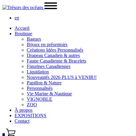
en
Accueil
Boutique
Bagues
Bijoux en présentoirs
Créations Idées Personnalisés
Drapeau Canadien & autres
Faune Canadienne & Bracelets
Figurines Canadiennes
Liquidation
Nouveautés 2026 PLUS à VENIR!!
Papillon & Nature
Personnalisés
Vie Marine & Nautique
VIGNOBLE
ZOO
À propos
EXPOSITIONS
Contact
0