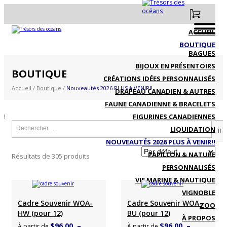
ACCUEIL
BOUTIQUE
BAGUES
BIJOUX EN PRÉSENTOIRS
BOUTIQUE
CRÉATIONS IDÉES PERSONNALISÉS
Accueil
/
Boutique
/
Nouveautés 2026 PLUS à VENIR!!
DRAPEAU CANADIEN & AUTRES
FAUNE CANADIENNE & BRACELETS
FIGURINES CANADIENNES
!
Recherche
LIQUIDATION
pour
:
NOUVEAUTÉS 2026 PLUS À VENIR!!
PAPILLON & NATURE
Résultats de 305 produits
PERSONNALISÉS
VIE MARINE & NAUTIQUE
VIGNOBLE
Choisir un produit
Choisir un produit
Cadre Souvenir WOA-
Cadre Souvenir WOA-
ZOO
HW (pour 12)
BU (pour 12)
À PROPOS
$
96.00
–
$
96.00
–
À partir de
À partir de