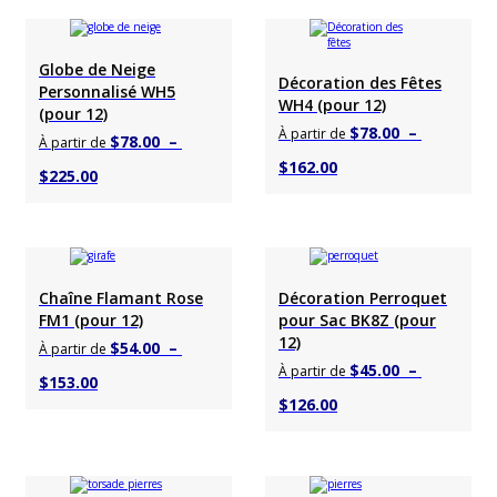
prix :
prix :
$96.00
$96.00
Choisir un produit
Choisir un produit
Globe de Neige
à
à
Décoration des Fêtes
Personnalisé WH5
WH4 (pour 12)
$270.00
$270.00
(pour 12)
$
78.00
–
À partir de
$
78.00
–
À partir de
Plage
$
162.00
Plage
$
225.00
de
de
prix :
prix :
$78.00
$78.00
Choisir un produit
Choisir un produit
Chaîne Flamant Rose
Décoration Perroquet
à
à
FM1 (pour 12)
pour Sac BK8Z (pour
$162.00
$225.00
12)
$
54.00
–
À partir de
$
45.00
–
À partir de
Plage
$
153.00
Plage
$
126.00
de
de
prix :
prix :
$54.00