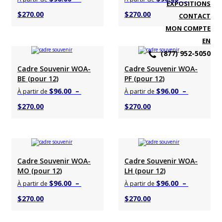
EXPOSITIONS
Plage
Plage
$
270.00
$
270.00
CONTACT
de
de
MON COMPTE
EN
prix :
prix :
(877) 952-5050
$96.00
$96.00
Choisir un produit
Choisir un produit
Cadre Souvenir WOA-
Cadre Souvenir WOA-
à
à
BE (pour 12)
PF (pour 12)
$270.00
$270.00
$
96.00
–
$
96.00
–
À partir de
À partir de
Plage
Plage
$
270.00
$
270.00
de
de
prix :
prix :
$96.00
$96.00
Choisir un produit
Choisir un produit
Cadre Souvenir WOA-
Cadre Souvenir WOA-
à
à
MO (pour 12)
LH (pour 12)
$270.00
$270.00
$
96.00
–
$
96.00
–
À partir de
À partir de
Plage
Plage
$
270.00
$
270.00
de
de