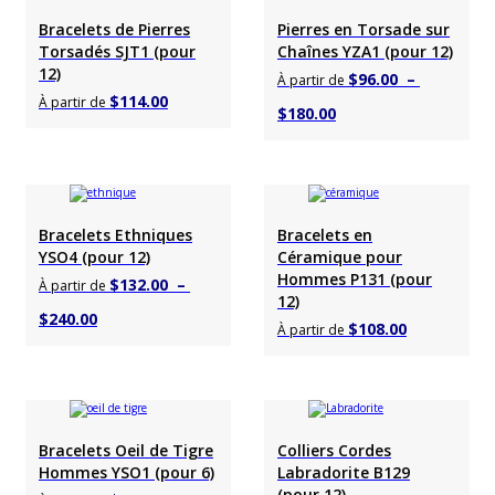
$45.00
Ajouter au panier
Choisir un produit
à
Bracelets de Pierres
Pierres en Torsade sur
à
$153.00
Torsadés SJT1 (pour
Chaînes YZA1 (pour 12)
$126.00
12)
$
96.00
–
À partir de
$
114.00
À partir de
Plage
$
180.00
de
prix :
$96.00
Choisir un produit
Ajouter au panier
Bracelets Ethniques
Bracelets en
à
YSO4 (pour 12)
Céramique pour
$180.00
Hommes P131 (pour
$
132.00
–
À partir de
12)
Plage
$
240.00
$
108.00
À partir de
de
prix :
$132.00
Choisir un produit
Choisir un produit
Bracelets Oeil de Tigre
à
Colliers Cordes
Hommes YSO1 (pour 6)
Labradorite B129
$240.00
(pour 12)