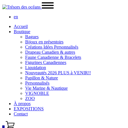
en
Accueil
Boutique
Bagues
Bijoux en présentoirs
Créations Idées Personnalisés
Drapeau Canadien & autres
Faune Canadienne & Bracelets
Figurines Canadiennes
Liquidation
Nouveautés 2026 PLUS à VENIR!!
Papillon & Nature
Personnalisés
Vie Marine & Nautique
VIGNOBLE
ZOO
À propos
EXPOSITIONS
Contact
0