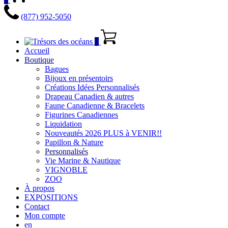
(877) 952-5050
0
Accueil
Boutique
Bagues
Bijoux en présentoirs
Créations Idées Personnalisés
Drapeau Canadien & autres
Faune Canadienne & Bracelets
Figurines Canadiennes
Liquidation
Nouveautés 2026 PLUS à VENIR!!
Papillon & Nature
Personnalisés
Vie Marine & Nautique
VIGNOBLE
ZOO
À propos
EXPOSITIONS
Contact
Mon compte
en