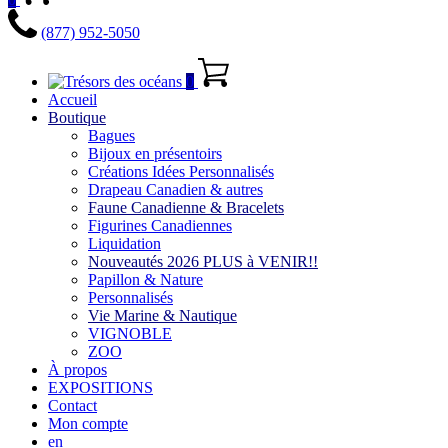
(877) 952-5050
0
Accueil
Boutique
Bagues
Bijoux en présentoirs
Créations Idées Personnalisés
Drapeau Canadien & autres
Faune Canadienne & Bracelets
Figurines Canadiennes
Liquidation
Nouveautés 2026 PLUS à VENIR!!
Papillon & Nature
Personnalisés
Vie Marine & Nautique
VIGNOBLE
ZOO
À propos
EXPOSITIONS
Contact
Mon compte
en