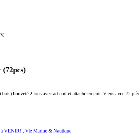
cs)
 (72pcs)
s) bouveté 2 tons avec art naïf et attache en cuir. Viens avec 72 pièce
 à VENIR!!
,
Vie Marine & Nautique