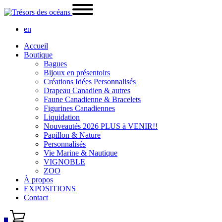
en
Accueil
Boutique
Bagues
Bijoux en présentoirs
Créations Idées Personnalisés
Drapeau Canadien & autres
Faune Canadienne & Bracelets
Figurines Canadiennes
Liquidation
Nouveautés 2026 PLUS à VENIR!!
Papillon & Nature
Personnalisés
Vie Marine & Nautique
VIGNOBLE
ZOO
À propos
EXPOSITIONS
Contact
0