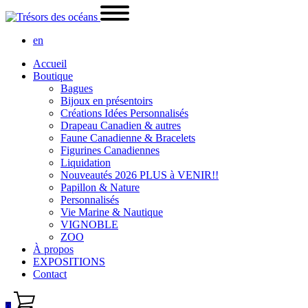
en
Accueil
Boutique
Bagues
Bijoux en présentoirs
Créations Idées Personnalisés
Drapeau Canadien & autres
Faune Canadienne & Bracelets
Figurines Canadiennes
Liquidation
Nouveautés 2026 PLUS à VENIR!!
Papillon & Nature
Personnalisés
Vie Marine & Nautique
VIGNOBLE
ZOO
À propos
EXPOSITIONS
Contact
0