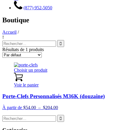
(877) 952-5050
Boutique
Accueil
/
!
Recherche
pour
Résultats de 1 produits
:
Choisir un produit
Voir le panier
Porte-Clefs Personnalisés M36K (douzaine)
Plage
À partir de
$
54.00
–
$
204.00
de
Recherche
prix :
pour
$54.00
:
à