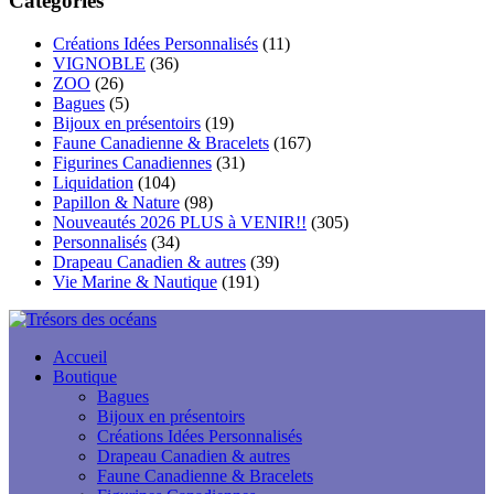
Catégories
$204.00
Créations Idées Personnalisés
(11)
VIGNOBLE
(36)
ZOO
(26)
Bagues
(5)
Bijoux en présentoirs
(19)
Faune Canadienne & Bracelets
(167)
Figurines Canadiennes
(31)
Liquidation
(104)
Papillon & Nature
(98)
Nouveautés 2026 PLUS à VENIR!!
(305)
Personnalisés
(34)
Drapeau Canadien & autres
(39)
Vie Marine & Nautique
(191)
Accueil
Boutique
Bagues
Bijoux en présentoirs
Créations Idées Personnalisés
Drapeau Canadien & autres
Faune Canadienne & Bracelets