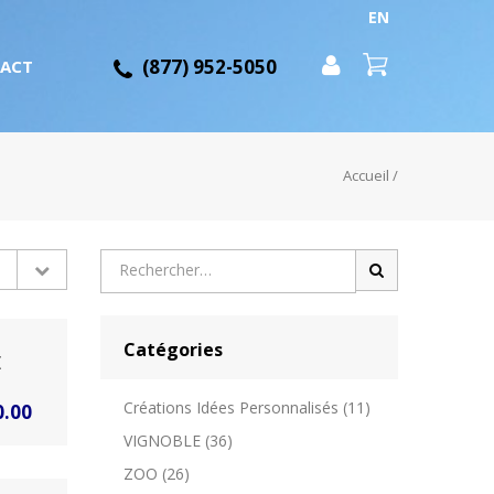
EN
(877) 952-5050
ACT
Accueil
/
Recherche
pour
:
Catégories
E
Créations Idées Personnalisés
(11)
Plage
0.00
VIGNOBLE
(36)
de
ZOO
(26)
prix :