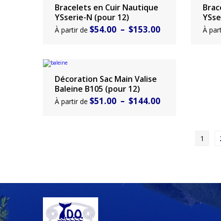
$45.00
Bracelets en Cuir Nautique
Brac
Choisir un produit
Chois
à
YSserie-N (pour 12)
YSse
Plage
$
54.00
–
$
153.00
À partir de
À par
$126.00
de
prix :
$54.00
Décoration Sac Main Valise
Choisir un produit
à
Baleine B105 (pour 12)
Plage
$
51.00
–
$
144.00
À partir de
$153.00
de
prix :
PAGINATION
1
DES
$51.00
PUBLICATIONS
à
$144.00