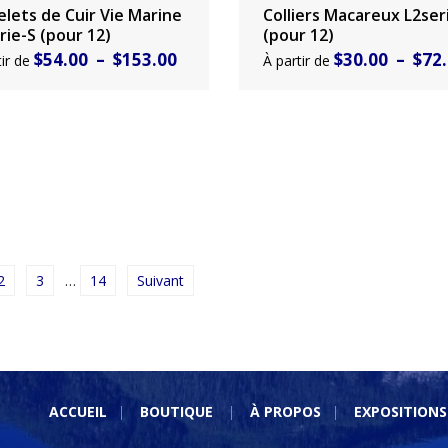
$60.00
elets de Cuir Vie Marine
Colliers Macareux L2ser
ir un produit
Choisir un produit
à
rie-S (pour 12)
(pour 12)
Plage
$
54.00
–
$
153.00
$
30.00
–
$
72
tir de
À partir de
$162.00
de
prix :
$54.00
à
$153.00
2
3
…
14
Suivant
ACCUEIL
BOUTIQUE
À PROPOS
EXPOSITIONS
BAGUES