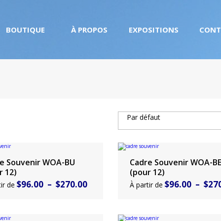
BOUTIQUE
À PROPOS
EXPOSITIONS
CONT
BAGUES
FIGURINES
VIE
CANADIENNES
MARINE &
NAUTIQUE
BIJOUX EN
PRÉSENTOIRS
LIQUIDATION
VIGNOBLE
NOUVEAUTÉS
CRÉATIONS
2026 PLUS À
ZOO
IDÉES
PERSONNALISÉS
VENIR!!
Par défaut
DRAPEAU
PAPILLON
CANADIEN
&
& AUTRES
NATURE
PERSONNALISÉS
FAUNE
CANADIENNE
e Souvenir WOA-BU
Cadre Souvenir WOA-B
ir un produit
Choisir un produit
&
r 12)
(pour 12)
BRACELETS
Plage
$
96.00
–
$
270.00
$
96.00
–
$
27
tir de
À partir de
de
prix :