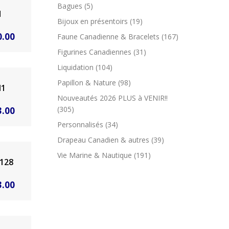
Bagues
(5)
$96.00
H
Bijoux en présentoirs
(19)
à
Plage
0.00
Faune Canadienne & Bracelets
(167)
$270.00
de
Figurines Canadiennes
(31)
prix :
Liquidation
(104)
$96.00
Papillon & Nature
(98)
M1
à
Nouveautés 2026 PLUS à VENIR!!
Plage
(305)
3.00
$270.00
de
Personnalisés
(34)
prix :
Drapeau Canadien & autres
(39)
$54.00
Vie Marine & Nautique
(191)
B128
à
Plage
3.00
$153.00
de
prix :