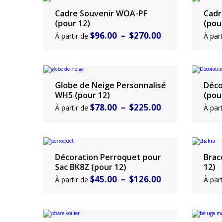
$96.00
Cadre Souvenir WOA-PF
Cad
Choisir un produit
Chois
à
(pour 12)
(pou
Plage
$
96.00
–
$
270.00
À partir de
À par
$270.00
de
prix :
$96.00
Globe de Neige Personnalisé
Déco
Choisir un produit
Chois
à
WH5 (pour 12)
(pou
Plage
$
78.00
–
$
225.00
À partir de
À par
$270.00
de
prix :
$78.00
Décoration Perroquet pour
Brac
Choisir un produit
Chois
à
Sac BK8Z (pour 12)
12)
Plage
$
45.00
–
$
126.00
À partir de
À par
$225.00
de
prix :