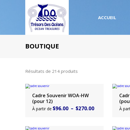
ACCUEIL
BOUTIQUE
Résultats de 214 produits
Cadre Souvenir WOA-HW
Cadr
Choisir un produit
Chois
(pour 12)
(pou
Plage
$
96.00
–
$
270.00
À partir de
À par
de
prix :